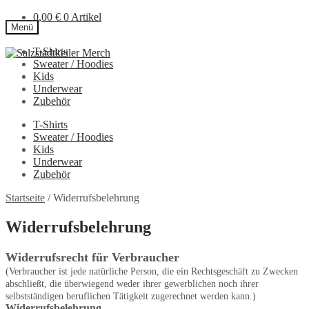
0,00
€
0 Artikel
Menü
T-Shirts
Zur
Zum
Sweater / Hoodies
Navigation
Inhalt
Kids
springen
springen
Underwear
Zubehör
T-Shirts
Sweater / Hoodies
Kids
Underwear
Zubehör
Startseite
/
Widerrufsbelehrung
Widerrufsbelehrung
Widerrufsrecht für Verbraucher
(Verbraucher ist jede natürliche Person, die ein Rechtsgeschäft zu Zwecken
abschließt, die überwiegend weder ihrer gewerblichen noch ihrer
selbstständigen beruflichen Tätigkeit zugerechnet werden kann.)
Widerrufsbelehrung