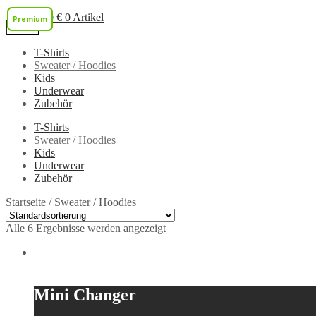
0,00
€
0 Artikel
Premium
Premium
Menü
T-Shirts
Zur
Zum
Sweater / Hoodies
Navigation
Inhalt
Kids
springen
springen
Underwear
Zubehör
T-Shirts
Sweater / Hoodies
Kids
Underwear
Zubehör
Startseite
/
Sweater / Hoodies
Alle 6 Ergebnisse werden angezeigt
Mini Changer