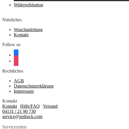
Dieses
Widerrufsbutton
Produkt
weist
mehrere
Nützliches
Varianten
auf.
Waschanleitung
Die
Kontakt
Optionen
Follow us
können
auf
facebook
der
instagram
Produktseite
gewählt
werden
Rechtliches
AGB
Datenschutzerklärung
Impressum
Kontakt
Kontakt
|
Hilfe/FAQ
|
Versand
04131 / 21 90 730
service@prdruck.com
Servicezeiten