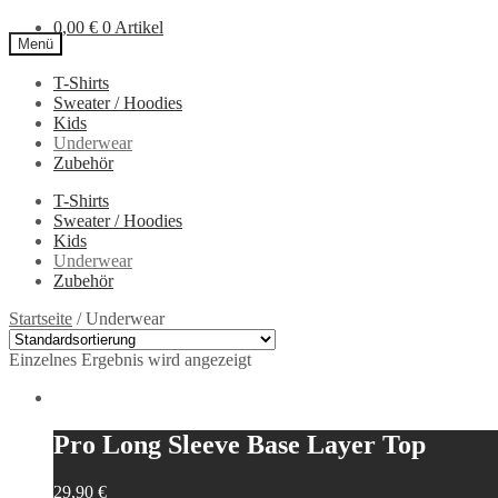
0,00
€
0 Artikel
Menü
T-Shirts
Zur
Zum
Sweater / Hoodies
Navigation
Inhalt
Kids
springen
springen
Underwear
Zubehör
T-Shirts
Sweater / Hoodies
Kids
Underwear
Zubehör
Startseite
/
Underwear
Einzelnes Ergebnis wird angezeigt
Pro Long Sleeve Base Layer Top
29,90
€