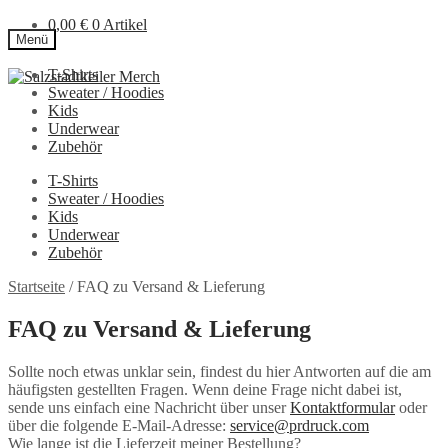
0,00
€
0 Artikel
Menü
T-Shirts
Zur
Zum
Sweater / Hoodies
Navigation
Inhalt
Kids
springen
springen
Underwear
Zubehör
T-Shirts
Sweater / Hoodies
Kids
Underwear
Zubehör
Startseite
/
FAQ zu Versand & Lieferung
FAQ zu Versand & Lieferung
Sollte noch etwas unklar sein, findest du hier Antworten auf die am
häufigsten gestellten Fragen. Wenn deine Frage nicht dabei ist,
sende uns einfach eine Nachricht über unser
Kontaktformular
oder
über die folgende E-Mail-Adresse:
service@prdruck.com
Wie lange ist die Lieferzeit meiner Bestellung?