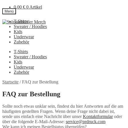
0,00
€
0 Artikel
Menü
T-Shirts
Zur
Zum
Sweater / Hoodies
Navigation
Inhalt
Kids
springen
springen
Underwear
Zubehör
T-Shirts
Sweater / Hoodies
Kids
Underwear
Zubehör
Startseite
/
FAQ zur Bestellung
FAQ zur Bestellung
Sollte noch etwas unklar sein, findest du hier Antworten auf die am
häufigsten gestellten Fragen. Wenn deine Frage nicht dabei ist,
sende uns einfach eine Nachricht über unser
Kontaktformular
oder
über die folgende E-Mail-Adresse:
service@prdruck.com
Wie kann ich meinen Bestellstatus überprüfen?