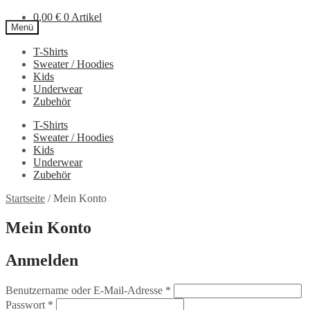
0,00
€
0 Artikel
Menü
T-Shirts
Zur
Zum
Sweater / Hoodies
Navigation
Inhalt
Kids
springen
springen
Underwear
Zubehör
T-Shirts
Sweater / Hoodies
Kids
Underwear
Zubehör
Startseite
/
Mein Konto
Mein Konto
Anmelden
Erforderlich
Benutzername oder E-Mail-Adresse
*
Erforderlich
Passwort
*