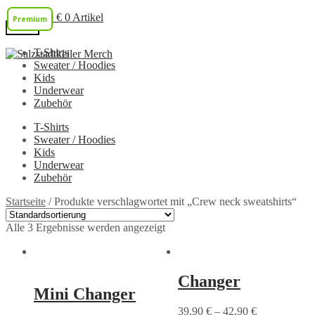
0,00
€
0 Artikel
Premium
Menü
T-Shirts
Zur
Zum
Sweater / Hoodies
Navigation
Inhalt
Kids
springen
springen
Underwear
Zubehör
T-Shirts
Sweater / Hoodies
Kids
Underwear
Zubehör
Startseite
/
Produkte verschlagwortet mit „Crew neck sweatshirts“
Alle 3 Ergebnisse werden angezeigt
Changer
Mini Changer
39,90
€
–
42,90
€