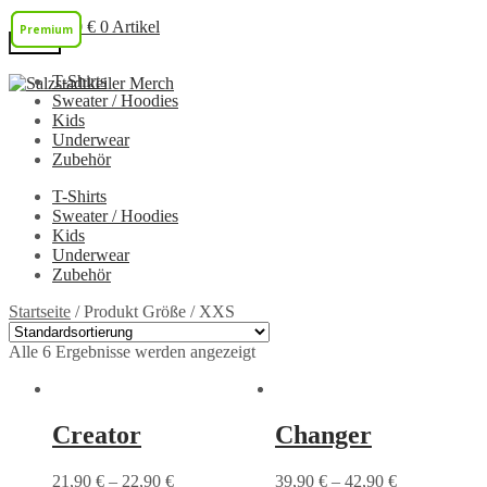
0,00
€
0 Artikel
Premium
Premium
Premium
Menü
T-Shirts
Zur
Zum
Sweater / Hoodies
Navigation
Inhalt
Kids
springen
springen
Underwear
Zubehör
T-Shirts
Sweater / Hoodies
Kids
Underwear
Zubehör
Startseite
/
Produkt Größe
/
XXS
Alle 6 Ergebnisse werden angezeigt
Creator
Changer
21,90
€
–
22,90
€
39,90
€
–
42,90
€