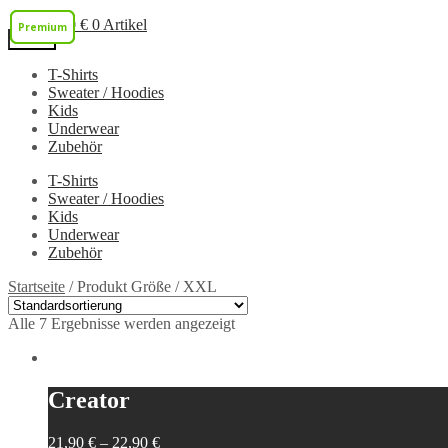
0,00
€
0 Artikel
Premium
Premium
Premium
Menü
T-Shirts
Zur
Zum
Sweater / Hoodies
Navigation
Inhalt
Kids
springen
springen
Underwear
Zubehör
T-Shirts
Sweater / Hoodies
Kids
Underwear
Zubehör
Startseite
/
Produkt Größe
/
XXL
Alle 7 Ergebnisse werden angezeigt
Creator
21,90
€
–
22,90
€